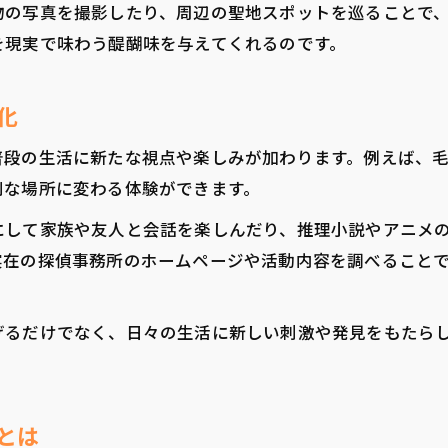
物の写真を撮影したり、周辺の聖地スポットを巡ることで
探偵事務所応援で見える実在との共通点
を現実で味わう醍醐味を与えてくれるのです。
現実の探偵事務所業務と応援活動の関係
毛利探偵事務所応援が実在を身近にする理由
化
探偵事務所の実在性を応援で感じる方法
普段の生活に新たな視点や楽しみが加わります。例えば、
実在探偵事務所の業務と応援の重なり
別な場所に変わる体験ができます。
内装や一階構造から考える応援の楽しみ方
にして家族や友人と会話を楽しんだり、推理小説やアニメ
探偵事務所の一階構造を応援で考察
実在の探偵事務所のホームページや活動内容を調べること
内装を通じて探偵事務所応援を楽しむ方法
探偵事務所応援が広げる構造分析の魅力
げるだけでなく、日々の生活に新しい刺激や発見をもたら
一階や内装再現で応援体験を充実させる
探偵事務所応援と構造分析の相乗効果
とは