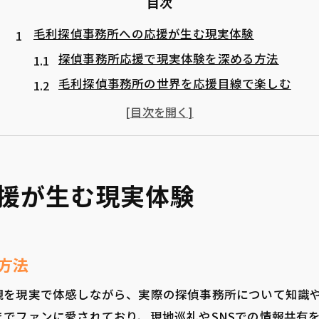
目次
毛利探偵事務所への応援が生む現実体験
探偵事務所応援で現実体験を深める方法
毛利探偵事務所の世界を応援目線で楽しむ
探偵事務所応援が日常にもたらす変化
ファンによる探偵事務所応援の魅力とは
探偵事務所応援を通じた仲間づくりのコツ
間取りや内装再現で楽しむ探偵事務所の魅力
援が生む現実体験
探偵事務所の間取り再現で感じる臨場感
内装考察が広げる探偵事務所応援の楽しみ
毛利探偵事務所のモデルを間取りで体感
方法
探偵事務所内装再現がもたらす新たな発見
観を現実で体感しながら、実際の探偵事務所について知識
探偵事務所間取り研究で応援が深まる理由
でファンに愛されており、現地巡礼やSNSでの情報共有