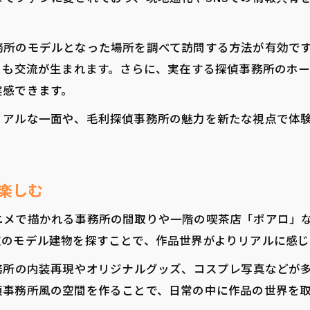
現実に近づく毛利探偵事務所応援のコツ
探偵事務所応援を現実的に楽しむポイント
務所のモデルとなった場所を調べて訪問する方法が有効で
毛利探偵事務所実在感を高める応援術
とも交流が生まれます。さらに、実在する探偵事務所のホ
探偵事務所応援で現実との接点を強化する
実感できます。
応援活動で探偵事務所のリアリティを追求
リアルな一面や、毛利探偵事務所の魅力を新たな視点で体
現実を意識した探偵事務所応援の始め方
。
ホームページ風プロモが語る事務所の世界観
探偵事務所ホームページ風応援の魅力
楽しむ
毛利探偵事務所の世界観を応援で表現
ニメで描かれる事務所の間取りや一階の喫茶店「ポアロ」
探偵事務所応援が生むプロモーション例
在のモデル建物を探すことで、作品世界がよりリアルに感じ
ホームページ風演出で探偵事務所応援を強化
務所の内装再現やオリジナルグッズ、コスプレ写真などが
探偵事務所応援×世界観創出のポイント
偵事務所風の空間を作ることで、日常の中に作品の世界を
実在する探偵事務所との意外な共通点