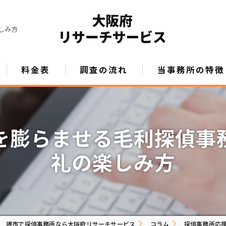
しみ方
料金表
調査の流れ
当事務所の特徴
浮気調査
不倫調査
を膨らませる毛利探偵事
素行調査
礼の楽しみ方
データ調査
企業調査
堺市で探偵事務所なら大阪府リサーチサービス
コラム
探偵事務所応